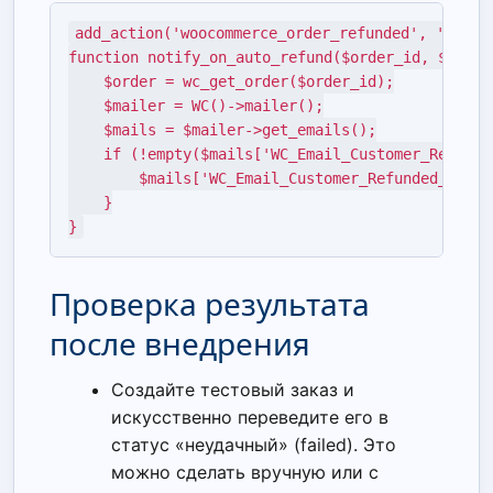
add_action('woocommerce_order_refunded', 'notify
function notify_on_auto_refund($order_id, $refund
    $order = wc_get_order($order_id);

    $mailer = WC()->mailer();

    $mails = $mailer->get_emails();

    if (!empty($mails['WC_Email_Customer_Refunded
        $mails['WC_Email_Customer_Refunded_Order
    }

}
Проверка результата
после внедрения
Создайте тестовый заказ и
искусственно переведите его в
статус «неудачный» (failed). Это
можно сделать вручную или с