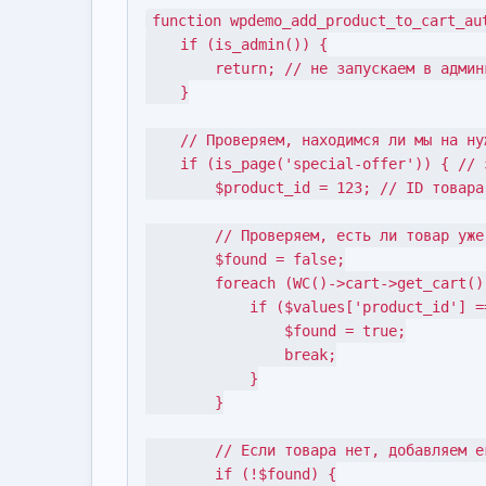
function wpdemo_add_product_to_cart_aut
    if (is_admin()) {

        return; // не запускаем в админке

    }

    // Проверяем, находимся ли мы на нужной странице

    if (is_page('special-offer')) { // замените на нужный slug

        $product_id = 123; // ID товара для добавления

        // Проверяем, есть ли товар уже в корзине

        $found = false;

        foreach (WC()->cart->get_cart() as $cart_item_key => $values) {

            if ($values['product_id'] == $product_id) {

                $found = true;

                break;

            }

        }

        // Если товара нет, добавляем его

        if (!$found) {
