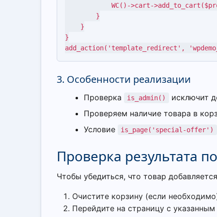
            WC()->cart->add_to_cart($product_id);

        }

    }

}

add_action('template_redirect', 'wpdemo
3. Особенности реализации
Проверка
исключит до
is_admin()
Проверяем наличие товара в корз
Условие
is_page('special-offer')
Проверка результата п
Чтобы убедиться, что товар добавляетс
Очистите корзину (если необходимо)
Перейдите на страницу с указанным