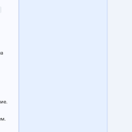
на
ие.
ем.